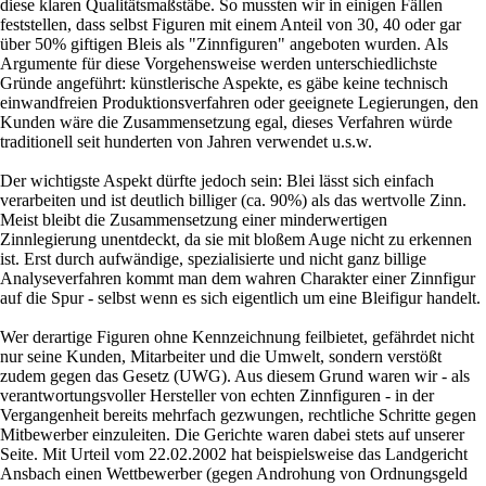
diese klaren Qualitätsmaßstäbe. So mussten wir in einigen Fällen
feststellen, dass selbst Figuren mit einem Anteil von 30, 40 oder gar
über 50% giftigen Bleis als "Zinnfiguren" angeboten wurden. Als
Argumente für diese Vorgehensweise werden unterschiedlichste
Gründe angeführt: künstlerische Aspekte, es gäbe keine technisch
einwandfreien Produktionsverfahren oder geeignete Legierungen, den
Kunden wäre die Zusammensetzung egal, dieses Verfahren würde
traditionell seit hunderten von Jahren verwendet u.s.w.
Der wichtigste Aspekt dürfte jedoch sein: Blei lässt sich einfach
verarbeiten und ist deutlich billiger (ca. 90%) als das wertvolle Zinn.
Meist bleibt die Zusammensetzung einer minderwertigen
Zinnlegierung unentdeckt, da sie mit bloßem Auge nicht zu erkennen
ist. Erst durch aufwändige, spezialisierte und nicht ganz billige
Analyseverfahren kommt man dem wahren Charakter einer Zinnfigur
auf die Spur - selbst wenn es sich eigentlich um eine Bleifigur handelt.
Wer derartige Figuren ohne Kennzeichnung feilbietet, gefährdet nicht
nur seine Kunden, Mitarbeiter und die Umwelt, sondern verstößt
zudem gegen das Gesetz (UWG). Aus diesem Grund waren wir - als
verantwortungsvoller Hersteller von echten Zinnfiguren - in der
Vergangenheit bereits mehrfach gezwungen, rechtliche Schritte gegen
Mitbewerber einzuleiten. Die Gerichte waren dabei stets auf unserer
Seite. Mit Urteil vom 22.02.2002 hat beispielsweise das Landgericht
Ansbach einen Wettbewerber (gegen Androhung von Ordnungsgeld