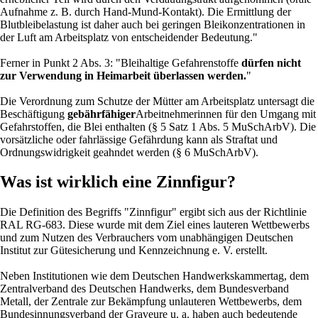
Aufnahme z. B. durch Hand-Mund-Kontakt). Die Ermittlung der
Blutbleibelastung ist daher auch bei geringen Bleikonzentrationen in
der Luft am Arbeitsplatz von entscheidender Bedeutung."
Ferner in Punkt 2 Abs. 3: "Bleihaltige Gefahrenstoffe
dürfen nicht
zur Verwendung in Heimarbeit überlassen werden.
"
Die Verordnung zum Schutze der Mütter am Arbeitsplatz untersagt die
Beschäftigung
gebährfähiger
Arbeitnehmerinnen für den Umgang mit
Gefahrstoffen, die Blei enthalten (§ 5 Satz 1 Abs. 5 MuSchArbV). Die
vorsätzliche oder fahrlässige Gefährdung kann als Straftat und
Ordnungswidrigkeit geahndet werden (§ 6 MuSchArbV).
Was ist wirklich eine Zinnfigur?
Die Definition des Begriffs "Zinnfigur" ergibt sich aus der Richtlinie
RAL RG-683. Diese wurde mit dem Ziel eines lauteren Wettbewerbs
und zum Nutzen des Verbrauchers vom unabhängigen Deutschen
Institut zur Gütesicherung und Kennzeichnung e. V. erstellt.
Neben Institutionen wie dem Deutschen Handwerkskammertag, dem
Zentralverband des Deutschen Handwerks, dem Bundesverband
Metall, der Zentrale zur Bekämpfung unlauteren Wettbewerbs, dem
Bundesinnungsverband der Graveure u. a. haben auch bedeutende