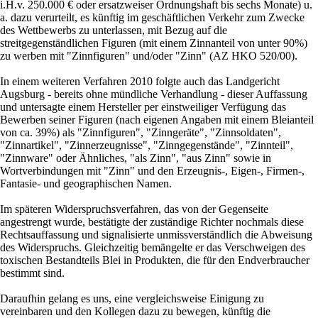
i.H.v. 250.000 € oder ersatzweiser Ordnungshaft bis sechs Monate) u.
a. dazu verurteilt, es künftig im geschäftlichen Verkehr zum Zwecke
des Wettbewerbs zu unterlassen, mit Bezug auf die
streitgegenständlichen Figuren (mit einem Zinnanteil von unter 90%)
zu werben mit "Zinnfiguren" und/oder "Zinn" (AZ HKO 520/00).
In einem weiteren Verfahren 2010 folgte auch das Landgericht
Augsburg - bereits ohne mündliche Verhandlung - dieser Auffassung
und untersagte einem Hersteller per einstweiliger Verfügung das
Bewerben seiner Figuren (nach eigenen Angaben mit einem Bleianteil
von ca. 39%) als "Zinnfiguren", "Zinngeräte", "Zinnsoldaten",
"Zinnartikel", "Zinnerzeugnisse", "Zinngegenstände", "Zinnteil",
"Zinnware" oder Ähnliches, "als Zinn", "aus Zinn" sowie in
Wortverbindungen mit "Zinn" und den Erzeugnis-, Eigen-, Firmen-,
Fantasie- und geographischen Namen.
Im späteren Widerspruchsverfahren, das von der Gegenseite
angestrengt wurde, bestätigte der zuständige Richter nochmals diese
Rechtsauffassung und signalisierte unmissverständlich die Abweisung
des Widerspruchs. Gleichzeitig bemängelte er das Verschweigen des
toxischen Bestandteils Blei in Produkten, die für den Endverbraucher
bestimmt sind.
Daraufhin gelang es uns, eine vergleichsweise Einigung zu
vereinbaren und den Kollegen dazu zu bewegen, künftig die