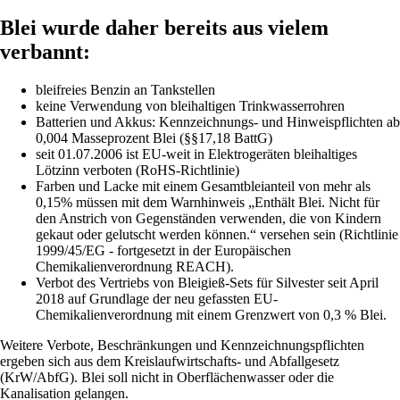
Blei wurde daher bereits aus vielem
verbannt:
bleifreies Benzin an Tankstellen
keine Verwendung von bleihaltigen Trinkwasserrohren
Batterien und Akkus: Kennzeichnungs- und Hinweispflichten ab
0,004 Masseprozent Blei (§§17,18 BattG)
seit 01.07.2006 ist EU-weit in Elektrogeräten bleihaltiges
Lötzinn verboten (RoHS-Richtlinie)
Farben und Lacke mit einem Gesamtbleianteil von mehr als
0,15% müssen mit dem Warnhinweis „Enthält Blei. Nicht für
den Anstrich von Gegenständen verwenden, die von Kindern
gekaut oder gelutscht werden können.“ versehen sein (Richtlinie
1999/45/EG - fortgesetzt in der Europäischen
Chemikalienverordnung REACH).
Verbot des Vertriebs von Bleigieß-Sets für Silvester seit April
2018 auf Grundlage der neu gefassten EU-
Chemikalienverordnung mit einem Grenzwert von 0,3 % Blei.
Weitere Verbote, Beschränkungen und Kennzeichnungspflichten
ergeben sich aus dem Kreislaufwirtschafts- und Abfallgesetz
(KrW/AbfG). Blei soll nicht in Oberflächenwasser oder die
Kanalisation gelangen.