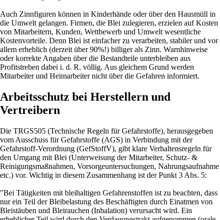
Auch Zinnfiguren können in Kinderhände oder über den Hausmüll in
die Umwelt gelangen. Firmen, die Blei zulegieren, erzielen auf Kosten
von Mitarbeitern, Kunden, Wettbewerb und Umwelt wesentliche
Kostenvorteile. Denn Blei ist einfacher zu verarbeiten, stabiler und vor
allem erheblich (derzeit über 90%!) billiger als Zinn. Warnhinweise
oder korrekte Angaben über die Bestandteile unterbleiben aus
Profitstreben dabei i. d. R. völlig. Aus gleichem Grund werden
Mitarbeiter und Heimarbeiter nicht über die Gefahren informiert.
Arbeitsschutz bei Herstellern und
Vertreibern
Die TRGS505 (Technische Regeln für Gefahrstoffe), herausgegeben
vom Ausschuss für Gefahrstoffe (AGS) in Verbindung mit der
Gefahrstoff-Verordnung (GefStoffV), gibt klare Verhaltensregeln für
den Umgang mit Blei (Unterweisung der Mitarbeiter, Schutz- &
Reinigungsmaßnahmen, Vorsorgeuntersuchungen, Nahrungsaufnahme
etc.) vor. Wichtig in diesem Zusammenhang ist der Punkt 3 Abs. 5:
"Bei Tätigkeiten mit bleihaltigen Gefahrenstoffen ist zu beachten, dass
nur ein Teil der Bleibelastung des Beschäftigten durch Einatmen von
Bleistäuben und Bleirauchen (Inhalation) verursacht wird. Ein
erheblicher Teil wird durch den Verdauungstrakt aufgenommen (orale