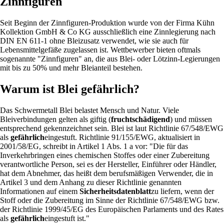
Zinnfiguren
Seit Beginn der Zinnfiguren-Produktion wurde von der Firma Kühn
Kollektion GmbH & Co KG ausschließlich eine Zinnlegierung nach
DIN EN 611-1 ohne Bleizusatz verwendet, wie sie auch für
Lebensmittelgefäße zugelassen ist. Wettbewerber bieten oftmals
sogenannte "Zinnfiguren" an, die aus Blei- oder Lötzinn-Legierungen
mit bis zu 50% und mehr Bleianteil bestehen.
Warum ist Blei gefährlich?
Das Schwermetall Blei belastet Mensch und Natur. Viele
Bleiverbindungen gelten als giftig (
fruchtschädigend
) und müssen
entsprechend gekennzeichnet sein. Blei ist laut Richtlinie 67/548/EWG
als
gefährlich
eingestuft. Richtlinie 91/155/EWG, aktualisiert in
2001/58/EG, schreibt in Artikel 1 Abs. 1 a vor: "Die für das
Inverkehrbringen eines chemischen Stoffes oder einer Zubereitung
verantwortliche Person, sei es der Hersteller, Einführer oder Händler,
hat dem Abnehmer, das heißt dem berufsmäßigen Verwender, die in
Artikel 3 und dem Anhang zu dieser Richtlinie genannten
Informationen auf einem
Sicherheitsdatenblatt
zu liefern, wenn der
Stoff oder die Zubereitung im Sinne der Richtlinie 67/548/EWG bzw.
der Richtlinie 1999/45/EG des Europäischen Parlaments und des Rates
als
gefährlich
eingestuft ist."