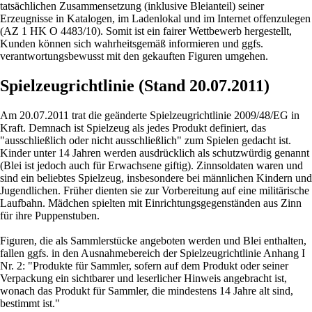
tatsächlichen Zusammensetzung (inklusive Bleianteil) seiner
Erzeugnisse in Katalogen, im Ladenlokal und im Internet offenzulegen
(AZ 1 HK O 4483/10). Somit ist ein fairer Wettbewerb hergestellt,
Kunden können sich wahrheitsgemäß informieren und ggfs.
verantwortungsbewusst mit den gekauften Figuren umgehen.
Spielzeugrichtlinie (Stand 20.07.2011)
Am 20.07.2011 trat die geänderte Spielzeugrichtlinie 2009/48/EG in
Kraft. Demnach ist Spielzeug als jedes Produkt definiert, das
"ausschließlich oder nicht ausschließlich" zum Spielen gedacht ist.
Kinder unter 14 Jahren werden ausdrücklich als schutzwürdig genannt
(Blei ist jedoch auch für Erwachsene giftig). Zinnsoldaten waren und
sind ein beliebtes Spielzeug, insbesondere bei männlichen Kindern und
Jugendlichen. Früher dienten sie zur Vorbereitung auf eine militärische
Laufbahn. Mädchen spielten mit Einrichtungsgegenständen aus Zinn
für ihre Puppenstuben.
Figuren, die als Sammlerstücke angeboten werden und Blei enthalten,
fallen ggfs. in den Ausnahmebereich der Spielzeugrichtlinie Anhang I
Nr. 2: "Produkte für Sammler, sofern auf dem Produkt oder seiner
Verpackung ein sichtbarer und leserlicher Hinweis angebracht ist,
wonach das Produkt für Sammler, die mindestens 14 Jahre alt sind,
bestimmt ist."