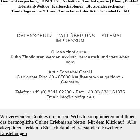
Geschenkverpackung
|
DISPLUS
|
Profi-Ahle
|
Tombolapreise
|
BloodyBuddy®
|
Edelstahl-Welt.de
|
Kaffeeschablonen
|
Blutspendegeschenke
Tombolagewinne & Lose
|
Zinnschmuck der Artur Schnabel GmbH
DATENSCHUTZ
WIR ÜBER UNS
SITEMAP
IMPRESSUM
© www.zinnfigur.eu
Kühn Zinnfiguren werden exklusiv hergestellt und vertrieben
von:
Artur Schnabel GmbH
Gablonzer Ring 49 - 87600 Kaufbeuren-Neugablonz -
Germany
Telefon: +49 (0) 8341 62206 - Fax: +49 (0) 8341 61375
Email: info@zinnfigur.eu
Wir verwenden Cookies um unsere Website zu optimieren und Ihnen
das bestmögliche Online-Erlebnis zu bieten. Mit dem Klick auf "Alle
akzeptieren" erklären Sie sich damit einverstanden.
Erweiterte
Einstellungen